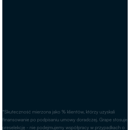
*Skuteczność mierzona jako % klientów, którzy uzyskali
finansowanie po podpisaniu umowy doradczej. Grape stosuje
preselekcję - nie podejmujemy współpracy w przypadkach o