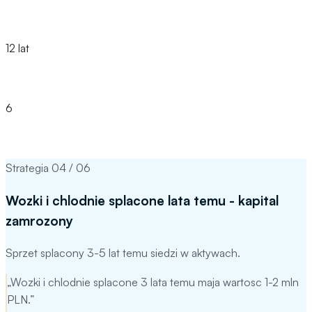
instytucji w portfolio
12 lat
doświadczenia
6
strategii dla Twojej branży
Strategia
04
/
06
Wozki i chlodnie splacone lata temu - kapital
zamrozony
Sprzet splacony 3-5 lat temu siedzi w aktywach.
„
Wozki i chlodnie splacone 3 lata temu maja wartosc 1-2 mln
PLN.
”