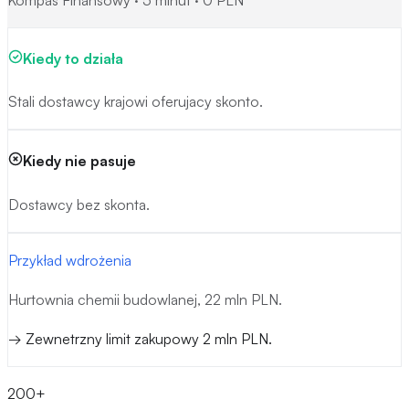
natychmiast.
Nasza metoda:
Faktoring zakupowy (odwrotny).
Kiedy to działa
Cel strategii:
Cel strategii: przechwycenie skonta.
Stali dostawcy krajowi oferujacy skonto.
Kiedy nie pasuje
Dostawcy bez skonta.
Przykład wdrożenia
Hurtownia chemii budowlanej, 22 mln PLN.
→
Zewnetrzny limit zakupowy 2 mln PLN.
200+