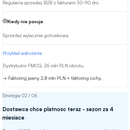
Regularna sprzedaz B2B z fakturami 30-90 dni.
Cel strategii:
Cel strategii: skrocenie DSO z 75-90 do kilku
dni.
Kiedy nie pasuje
Sprzedaz wylacznie gotowkowa.
Przykład wdrożenia
Dystrybutor FMCG, 35 mln PLN obrotu.
→
Faktoring jawny 2,8 mln PLN + faktoring cichy.
Strategia
02
/
06
Dostawca chce platnosc teraz - sezon za 4
miesiace