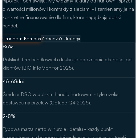
hipoteki i odmawiają. My widzimy faktury od hurtowni, sprzęt
o wartości milionów i kontrakty z sieciami - i zamieniamy je na
konkretne finansowanie dla firm, które napędzają polski
handel.
Uruchom Kompas
Zobacz
6
strategii
86
%
Polskich firm handlowych deklaruje opóźnienia płatności od
klientów (BIG InfoMonitor 2025).
46-68
dni
Średnie DSO w polskim handlu hurtowym - tyle czeka
dostawca na przelew (Coface Q4 2025).
2-8
%
Typowa marża netto w hurcie i detalu - każdy punkt
procentowy ma bezpośredni wpływ na przepływ gotówki.