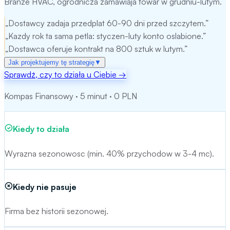
Branze HVAC, ogrodnicza zamawiaja towar w grudniu-lutym.
„
Dostawcy zadaja przedplat 60-90 dni przed szczytem.
”
„
Kazdy rok ta sama petla: styczen-luty konto oslabione.
”
„
Dostawca oferuje kontrakt na 800 sztuk w lutym.
”
Jak projektujemy tę strategię
▼
Sprawdź, czy to działa u Ciebie
→
Mechanizm:
Celowy kredyt obrotowy sezonowy.
Kompas Finansowy · 5 minut · 0 PLN
Nasza metoda:
Kredyt sezonowy z gwarancja BGK de
minimis.
Kiedy to działa
Cel strategii:
Cel strategii: pelne zatowarowanie w sezonie.
Wyrazna sezonowosc (min. 40% przychodow w 3-4 mc).
Kiedy nie pasuje
Firma bez historii sezonowej.