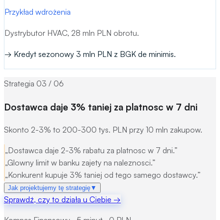
Przykład wdrożenia
Dystrybutor HVAC, 28 mln PLN obrotu.
→
Kredyt sezonowy 3 mln PLN z BGK de minimis.
Strategia
03
/
06
Dostawca daje 3% taniej za platnosc w 7 dni
Skonto 2-3% to 200-300 tys. PLN przy 10 mln zakupow.
„
Dostawca daje 2-3% rabatu za platnosc w 7 dni.
”
„
Glowny limit w banku zajety na naleznosci.
”
„
Konkurent kupuje 3% taniej od tego samego dostawcy.
”
Jak projektujemy tę strategię
▼
Sprawdź, czy to działa u Ciebie
→
Mechanizm:
Zewnetrzna instytucja wyplaca do dostawcy
Kompas Finansowy · 5 minut · 0 PLN