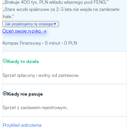
„
Brakuje 400 tys. PLN wkladu wlasnego pod FENG.
”
„
Stare wozki spalinowe za 2-3 lata nie wejda na zamkniete
hale.
”
Jak projektujemy tę strategię
▼
Oceń swoje ryzyko
→
Mechanizm:
Sale & Leaseback sprzetu magazynowego.
Kompas Finansowy · 5 minut · 0 PLN
Nasza metoda:
SLB: wozki elektryczne LTV 70-85%.
Cel strategii:
Cel strategii: uwolnienie zamrozonych
Kiedy to działa
aktywow.
Sprzet splacony i wolny od zastawow.
Kiedy nie pasuje
Sprzet z zastawem rejestrowym.
Przykład wdrożenia