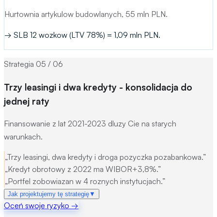
Hurtownia artykulow budowlanych, 55 mln PLN.
→
SLB 12 wozkow (LTV 78%) = 1,09 mln PLN.
Strategia
05
/
06
Trzy leasingi i dwa kredyty - konsolidacja do
jednej raty
Finansowanie z lat 2021-2023 dluzy Cie na starych
warunkach.
„
Trzy leasingi, dwa kredyty i droga pozyczka pozabankowa.
”
„
Kredyt obrotowy z 2022 ma WIBOR+3,8%.
”
„
Portfel zobowiazan w 4 roznych instytucjach.
”
Jak projektujemy tę strategię
▼
Oceń swoje ryzyko
→
Mechanizm:
Analizujemy portfel i strukturyzujemy