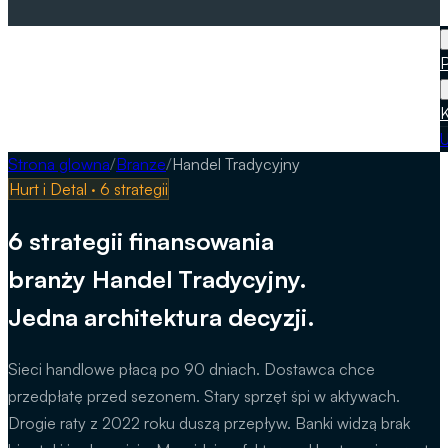
branże
P
P
A
K
A
k
P
Strona glowna
/
Branze
/
Handel Tradycyjny
p
Hurt i Detal
·
6
strategii
H
6 strategii finansowania
branży Handel Tradycyjny.
T
Jedna architektura decyzji.
U
Sieci handlowe płacą po 90 dniach. Dostawca chce
I
przedpłatę przed sezonem. Stary sprzęt śpi w aktywach.
Drogie raty z 2022 roku duszą przepływ. Banki widzą brak
Z