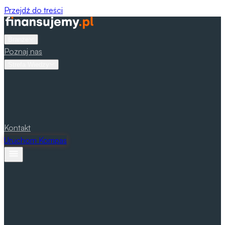
Przejdź do treści
Branże
Poznaj nas
Strefa Wiedzy
Artykuły
Analizy i komentarze
Przewodniki
Krok po
kroku
Narzędzia
Kalkulatory i checklisty
Raporty
Dane i
benchmarki
Webinary
Nagrania i sesje live
Podcast
Rozmowy z
praktykami
Kontakt
Uruchom Kompas
Przemysł i infrastruktura
Agrobiznes
Budownictwo
Energia i GOZ