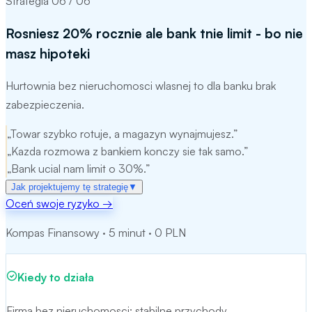
Strategia
06
/
06
Rosniesz 20% rocznie ale bank tnie limit - bo nie
masz hipoteki
Hurtownia bez nieruchomosci wlasnej to dla banku brak
zabezpieczenia.
„
Towar szybko rotuje, a magazyn wynajmujesz.
”
„
Kazda rozmowa z bankiem konczy sie tak samo.
”
„
Bank ucial nam limit o 30%.
”
Jak projektujemy tę strategię
▼
Oceń swoje ryzyko
→
Mechanizm:
Gwarancja BGK de minimis zastepuje hipoteke.
Kompas Finansowy · 5 minut · 0 PLN
Nasza metoda:
BGK de minimis: limit gwarancji 300 tys.
EUR.
Kiedy to działa
Cel strategii:
Cel strategii: przebicie bankowego muru braku
Firma bez nieruchomosci; stabilne przychody.