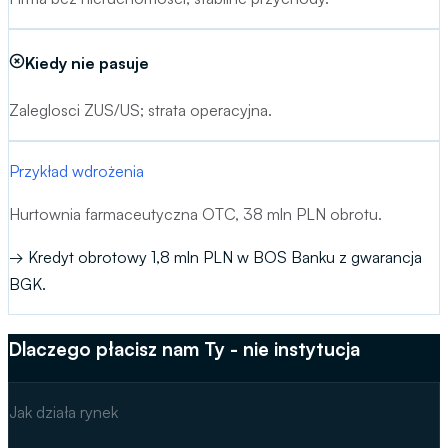
hipoteki.
Kiedy nie pasuje
Zaleglosci ZUS/US; strata operacyjna.
Przykład wdrożenia
Hurtownia farmaceutyczna OTC, 38 mln PLN obrotu.
→
Kredyt obrotowy 1,8 mln PLN w BOS Banku z gwarancja
BGK.
Dlaczego płacisz nam Ty - nie instytucja
Jak działa rynek