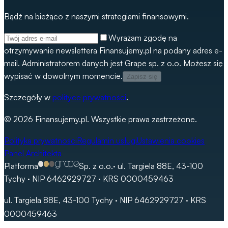
Bądź na bieżąco z naszymi strategiami finansowymi.
Wyrażam zgodę na
otrzymywanie newslettera Finansujemy.pl na podany adres e-
mail. Administratorem danych jest Grape sp. z o.o. Możesz się
wypisać w dowolnym momencie.
Zapisz się
Szczegóły w
polityce prywatności
.
©
2026
Finansujemy.pl. Wszystkie prawa zastrzeżone.
Polityka prywatności
Regulamin usługi
Ustawienia cookies
Panel Architekta
Platforma
Sp. z o.o.
· ul. Targiela 88E, 43-100
Tychy · NIP 6462929727 · KRS 0000459463
ul. Targiela 88E, 43-100 Tychy · NIP 6462929727 · KRS
0000459463