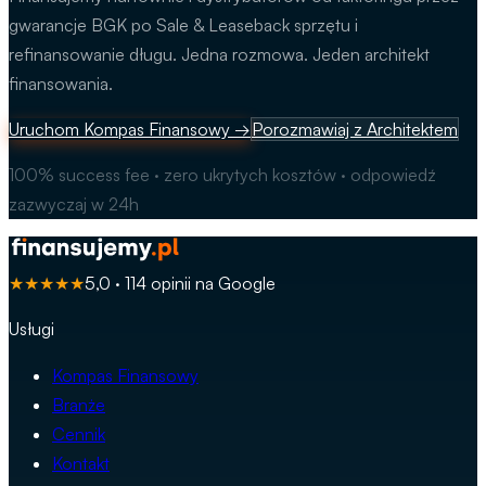
gwarancje BGK po Sale & Leaseback sprzętu i
refinansowanie długu. Jedna rozmowa. Jeden architekt
finansowania.
Uruchom Kompas Finansowy
→
Porozmawiaj z Architektem
100% success fee · zero ukrytych kosztów · odpowiedź
zazwyczaj w 24h
★★★★★
5,0 · 114 opinii na Google
Usługi
Kompas Finansowy
Branże
Cennik
Kontakt