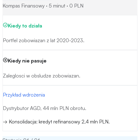
Kompas Finansowy · 5 minut · 0 PLN
konsolidacje.
Nasza metoda:
Refinansowanie kredytu do nowej linii z
Kiedy to działa
nizszym oprocentowaniem.
Portfel zobowiazan z lat 2020-2023.
Cel strategii:
Cel strategii: obnizenie miesiecznych kosztow
obslugi dlugu.
Kiedy nie pasuje
Zaleglosci w obsludze zobowiazan.
Przykład wdrożenia
Dystrybutor AGD, 44 mln PLN obrotu.
→
Konsolidacja: kredyt refinansowy 2,4 mln PLN.